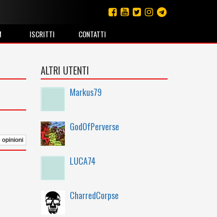
M
ISCRITTI
CONTATTI
ALTRI UTENTI
Markus79
GodOfPerverse
e opinioni
LUCA74
CharredCorpse