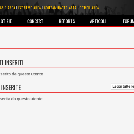
SSIC AREA
EXTREME AREA
CONTAMINATED AREA
OTHER AREA
NOTIZIE
CONCERTI
REPORTS
ARTICOLI
FORU
I INSERITI
erito da questo utente
 INSERITE
Leggi tutte l
serita da questo utente