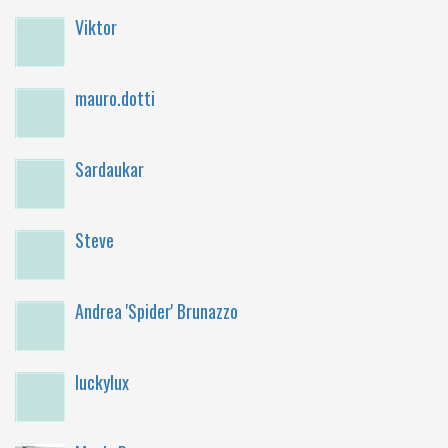
Viktor
mauro.dotti
Sardaukar
Steve
Andrea 'Spider' Brunazzo
luckylux