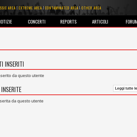
SSIC AREA
EXTREME AREA
CONTAMINATED AREA
OTHER AREA
NOTIZIE
CONCERTI
REPORTS
ARTICOLI
FORU
I INSERITI
erito da questo utente
 INSERITE
Leggi tutte l
serita da questo utente