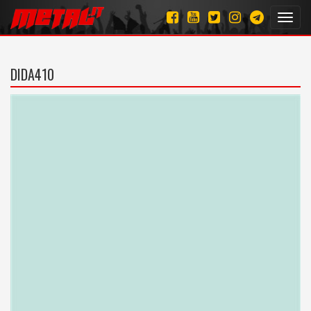
Toggl
navig
DIDA410