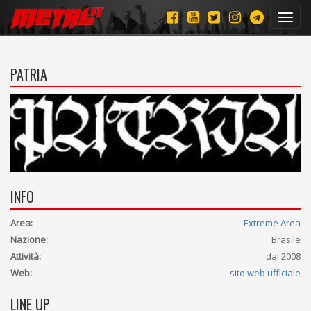
Toggl
navig
PATRIA
INFO
Area:
Extreme Area
Nazione:
Brasile
Attività:
dal 2008
Web:
sito web ufficiale
LINE UP