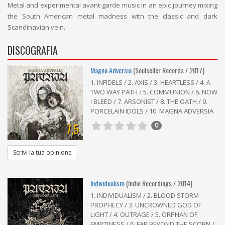
Metal and experimental avant-garde music in an epic journey mixing
the South American metal madness with the classic and dark
Scandinavian vein.
DISCOGRAFIA
Magna Adversia
(Soulseller Records / 2017)
1. INFIDELS / 2. AXIS / 3. HEARTLESS / 4. A
TWO WAY PATH / 5. COMMUNION / 6. NOW
I BLEED / 7. ARSONIST / 8. THE OATH / 9.
PORCELAIN IDOLS / 10. MAGNA ADVERSIA
7,5
0
Scrivi la tua opinione
Individualism
(Indie Recordings / 2014)
1. INDIVIDUALISM / 2. BLOOD STORM
PROPHECY / 3. UNCROWNED GOD OF
LIGHT / 4. OUTRAGE / 5. ORPHAN OF
EMPTINESS / 6. FAR BEYOND THE SCORN /