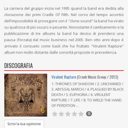
La carriera del gruppo inizia nel 1995 quand la band era dedita alla
clonazione dei primi Cradle Of Filth. Nel corso del tempo accortisi
dell'impossibilità di proseguire con il "clone sound" la band ha virato
su qualcosa di più oscuro e pesante. Nonostante il cambiamento e la
pubblicazione di tre albums la band ha deciso di prendersi una
pausa (forzata) dal music business nel 2005. Ben otto anni dopo è
arrivato il consueto come back che ha fruttato "Virulent Rapture"
album non molto distante dalle sonorità proposte in precedenza.
DISCOGRAFIA
Virulent Rapture
(Crank Music Group / 2013)
1. THRONES OF SHADOW / 2. UNCHAINED /
3. ABYSSAL MARCH / 4. PLAGUED BY BLACK
DEATH / 5. EUPHORIA / 6. VIRULENT
RAPTURE / 7. LIFE / 8. TO WIELD THE HAND
OF PERDITION ...
6
0
Scrivi la tua opinione