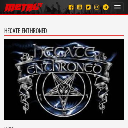
Toggl
navig
HECATE ENTHRONED