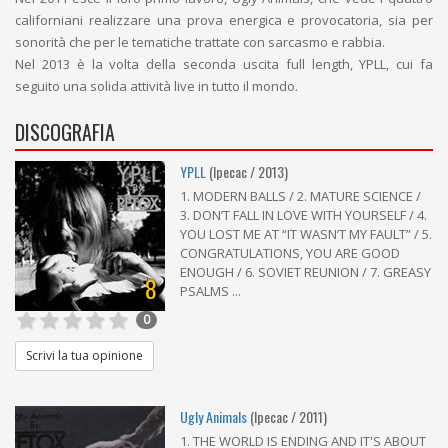
californiani realizzare una prova energica e provocatoria, sia per
sonorità che per le tematiche trattate con sarcasmo e rabbia.
Nel 2013 è la volta della seconda uscita full length, YPLL, cui fa
seguito una solida attività live in tutto il mondo.
DISCOGRAFIA
YPLL
(Ipecac / 2013)
1. MODERN BALLS / 2. MATURE SCIENCE /
3. DON’T FALL IN LOVE WITH YOURSELF / 4.
YOU LOST ME AT “IT WASN’T MY FAULT” / 5.
CONGRATULATIONS, YOU ARE GOOD
ENOUGH / 6. SOVIET REUNION / 7. GREASY
8
PSALMS ...
0
Scrivi la tua opinione
Ugly Animals
(Ipecac / 2011)
1. THE WORLD IS ENDING AND IT'S ABOUT