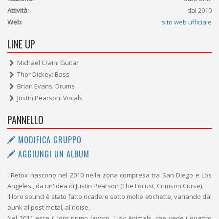
Attività:
dal 2010
Web:
sito web ufficiale
LINE UP
Michael Crain: Guitar
Thor Dickey: Bass
Brian Evans: Drums
Justin Pearson: Vocals
PANNELLO
MODIFICA GRUPPO
AGGIUNGI UN ALBUM
I Retox nascono nel 2010 nella zona compresa tra San Diego e Los
Angeles., da un'idea di Justin Pearson (The Locust, Crimson Curse).
Il loro sound è stato fatto ricadere sotto molte etichette, variando dal
punk al post metal, al noise.
Nel 2011 esce il loro primo lavoro, Ugly Animals, che vede i quattro