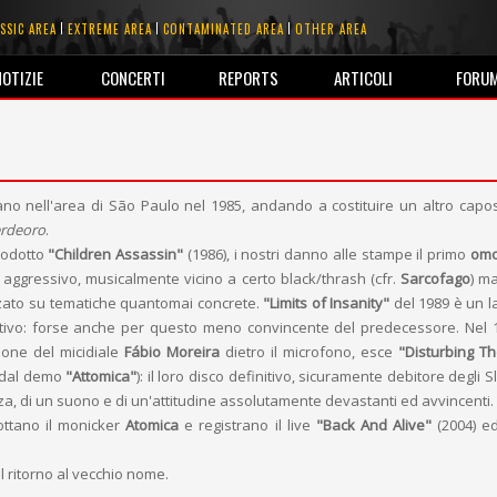
SSIC AREA
EXTREME AREA
CONTAMINATED AREA
OTHER AREA
NOTIZIE
CONCERTI
REPORTS
ARTICOLI
FORU
no nell'area di São Paulo nel 1985, andando a costituire un altro capo
erdeoro
.
rodotto
"Children Assassin"
(1986), i nostri danno alle stampe il primo
om
aggressivo, musicalmente vicino a certo black/thrash (cfr.
Sarcofago
) ma
zzato su tematiche quantomai concrete.
"Limits of Insanity"
del 1989 è un l
ntivo: forse anche per questo meno convincente del predecessore. Nel 
ione del micidiale
Fábio Moreira
dietro il microfono, esce
"Disturbing T
 dal demo
"Attomica"
): il loro disco definitivo, sicuramente debitore degli 
a, di un suono e di un'attitudine assolutamente devastanti ed avvincenti.
ottano il monicker
Atomica
e registrano il live
"Back And Alive"
(2004) e
il ritorno al vecchio nome.