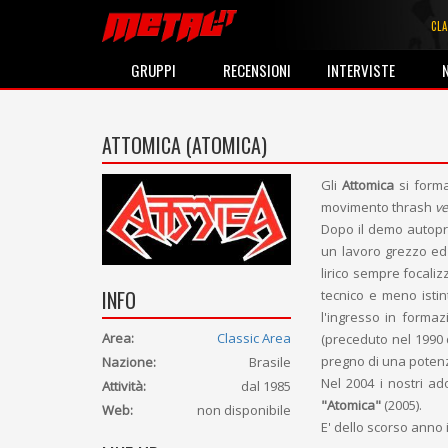
CLA
GRUPPI
RECENSIONI
INTERVISTE
ATTOMICA (ATOMICA)
Gli
Attomica
si forma
movimento thrash
v
Dopo il demo autop
un lavoro grezzo ed 
lirico sempre focali
INFO
tecnico e meno isti
l'ingresso in formaz
Area:
Classic Area
(preceduto nel 1990
pregno di una potenz
Nazione:
Brasile
Nel 2004 i nostri ad
Attività:
dal 1985
"Atomica"
(2005).
Web:
non disponibile
E' dello scorso anno 