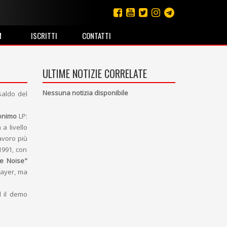
M
ISCRITTI
CONTATTI
ULTIME NOTIZIE CORRELATE
Nessuna notizia disponibile
saldo del
onimo
LP:
 a livello
avoro più
1991, con
he Noise"
Slayer, ma
d il demo