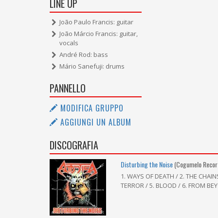
LINE UP
João Paulo Francis: guitar
João Márcio Francis: guitar,
vocals
André Rod: bass
Mário Sanefuji: drums
PANNELLO
MODIFICA GRUPPO
AGGIUNGI UN ALBUM
DISCOGRAFIA
Disturbing the Noise
(Cogumelo Recor
1. WAYS OF DEATH / 2. THE CHAIN
TERROR / 5. BLOOD / 6. FROM BE