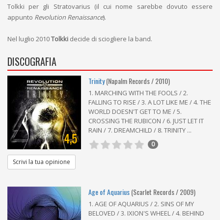
Tolkki per gli Stratovarius (il cui nome sarebbe dovuto essere
appunto
Revolution Renaissance
).
Nel luglio 2010
Tolkki
decide di sciogliere la band.
DISCOGRAFIA
Trinity
(Napalm Records / 2010)
1. MARCHING WITH THE FOOLS / 2.
FALLING TO RISE / 3. A LOT LIKE ME / 4. THE
WORLD DOESN'T GET TO ME / 5.
CROSSING THE RUBICON / 6. JUST LET IT
RAIN / 7. DREAMCHILD / 8. TRINITY ...
4,5
0
Scrivi la tua opinione
Age of Aquarius
(Scarlet Records / 2009)
1. AGE OF AQUARIUS / 2. SINS OF MY
BELOVED / 3. IXION'S WHEEL / 4. BEHIND