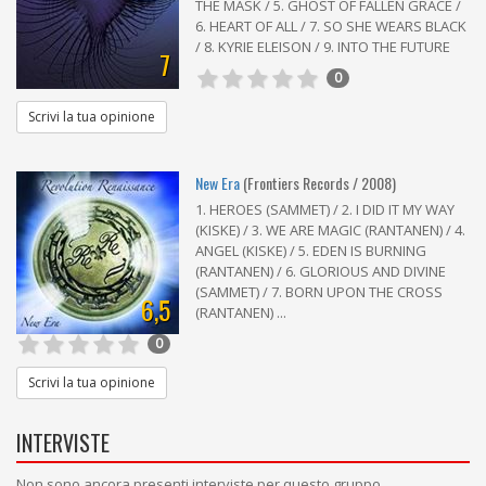
THE MASK / 5. GHOST OF FALLEN GRACE /
6. HEART OF ALL / 7. SO SHE WEARS BLACK
/ 8. KYRIE ELEISON / 9. INTO THE FUTURE
7
0
Scrivi la tua opinione
New Era
(Frontiers Records / 2008)
1. HEROES (SAMMET) / 2. I DID IT MY WAY
(KISKE) / 3. WE ARE MAGIC (RANTANEN) / 4.
ANGEL (KISKE) / 5. EDEN IS BURNING
(RANTANEN) / 6. GLORIOUS AND DIVINE
(SAMMET) / 7. BORN UPON THE CROSS
6,5
(RANTANEN) ...
0
Scrivi la tua opinione
INTERVISTE
Non sono ancora presenti interviste per questo gruppo