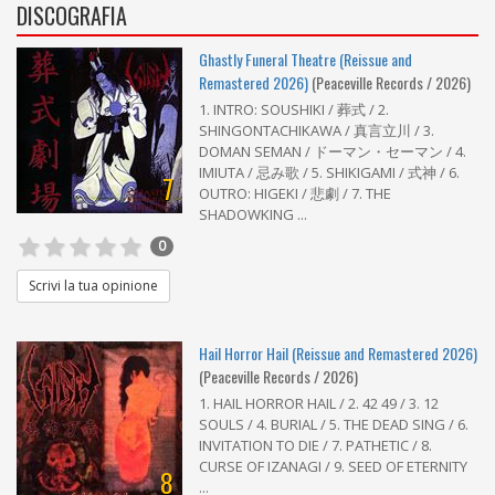
DISCOGRAFIA
Ghastly Funeral Theatre (Reissue and
Remastered 2026)
(Peaceville Records / 2026)
1. INTRO: SOUSHIKI / 葬式 / 2.
SHINGONTACHIKAWA / 真言立川 / 3.
DOMAN SEMAN / ドーマン・セーマン / 4.
IMIUTA / 忌み歌 / 5. SHIKIGAMI / 式神 / 6.
7
OUTRO: HIGEKI / 悲劇 / 7. THE
SHADOWKING ...
0
Scrivi la tua opinione
Hail Horror Hail (Reissue and Remastered 2026)
(Peaceville Records / 2026)
1. HAIL HORROR HAIL / 2. 42 49 / 3. 12
SOULS / 4. BURIAL / 5. THE DEAD SING / 6.
INVITATION TO DIE / 7. PATHETIC / 8.
CURSE OF IZANAGI / 9. SEED OF ETERNITY
8
...