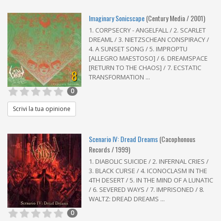
Imaginary Sonicscape
(Century Media / 2001)
1. CORPSECRY - ANGELFALL / 2. SCARLET
DREAML / 3. NIETZSCHEAN CONSPIRACY /
4. A SUNSET SONG / 5. IMPROPTU
[ALLEGRO MAESTOSO] / 6. DREAMSPACE
[RETURN TO THE CHAOS] / 7. ECSTATIC
8
TRANSFORMATION ...
0
Scrivi la tua opinione
Scenario IV: Dread Dreams
(Cacophonous
Records / 1999)
1. DIABOLIC SUICIDE / 2. INFERNAL CRIES /
3. BLACK CURSE / 4. ICONOCLASM IN THE
4TH DESERT / 5. IN THE MIND OF A LUNATIC
/ 6. SEVERED WAYS / 7. IMPRISONED / 8.
WALTZ: DREAD DREAMS ...
0