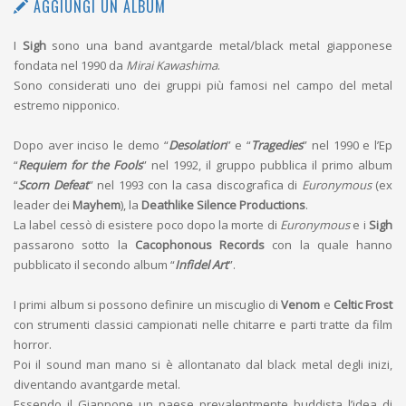
AGGIUNGI UN ALBUM
I
Sigh
sono una band avantgarde metal/black metal giapponese
fondata nel 1990 da
Mirai Kawashima
.
Sono considerati uno dei gruppi più famosi nel campo del metal
estremo nipponico.
Dopo aver inciso le demo “
Desolation
” e “
Tragedies
” nel 1990 e l’Ep
“
Requiem for the Fools
” nel 1992, il gruppo pubblica il primo album
“
Scorn Defeat
” nel 1993 con la casa discografica di
Euronymous
(ex
leader dei
Mayhem
), la
Deathlike Silence Productions
.
La label cessò di esistere poco dopo la morte di
Euronymous
e i
Sigh
passarono sotto la
Cacophonous Records
con la quale hanno
pubblicato il secondo album “
Infidel Art
”.
I primi album si possono definire un miscuglio di
Venom
e
Celtic Frost
con strumenti classici campionati nelle chitarre e parti tratte da film
horror.
Poi il sound man mano si è allontanato dal black metal degli inizi,
diventando avantgarde metal.
Essendo il Giappone un paese prevalentmente buddista l’idea di