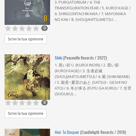
3. PURGATORIUM / 4. THE
TRANSFIGURATION FEAR / 5. KUROI KAGE /
6. SHINGONTACHIKAWA / 7. MAYONAKA
8
NO KAII / 8. SHOUJAHITSUMETSU ...
0
Scrivi la tua opinione
Shiki
(Peaceville Records / 2022)
1. 黒い祈り (KUROI INORI) / 2. 黒い影
(KUROI KAGE) / 3. 生者必滅
(SHOUJAHITSUMETSU) / 4. 屍 (SHIKABANE)
/ 5. 殺意~夏至のあと (SATSUI - GESHI NO
ATO) / 6. 冬が来る (FUYU GA KURU) / 7. 生苦
(SHOUKU) ...
0
Scrivi la tua opinione
Heir To Despair
(Candlelight Records / 2018)