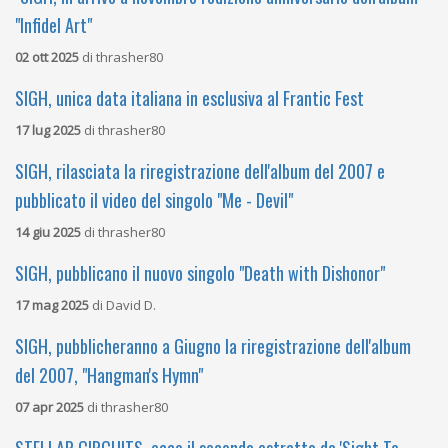
"Infidel Art"
02 ott 2025
di
thrasher80
SIGH, unica data italiana in esclusiva al Frantic Fest
17 lug 2025
di
thrasher80
SIGH, rilasciata la riregistrazione dell'album del 2007 e
pubblicato il video del singolo "Me - Devil"
14 giu 2025
di
thrasher80
SIGH, pubblicano il nuovo singolo "Death with Dishonor"
17 mag 2025
di
David D.
SIGH, pubblicheranno a Giugno la riregistrazione dell'album
del 2007, "Hangman's Hymn"
07 apr 2025
di
thrasher80
STELLAR CIRCUITS, ecco il secondo estratto da 'Sight To