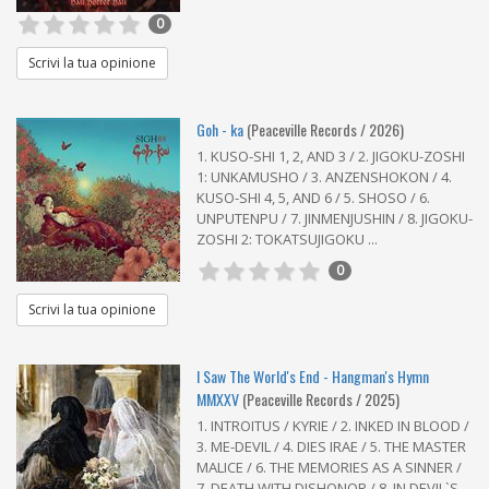
0
Scrivi la tua opinione
Goh - ka
(Peaceville Records / 2026)
1. KUSO-SHI 1, 2, AND 3 / 2. JIGOKU-ZOSHI
1: UNKAMUSHO / 3. ANZENSHOKON / 4.
KUSO-SHI 4, 5, AND 6 / 5. SHOSO / 6.
UNPUTENPU / 7. JINMENJUSHIN / 8. JIGOKU-
ZOSHI 2: TOKATSUJIGOKU ...
0
Scrivi la tua opinione
I Saw The World's End - Hangman's Hymn
MMXXV
(Peaceville Records / 2025)
1. INTROITUS / KYRIE / 2. INKED IN BLOOD /
3. ME-DEVIL / 4. DIES IRAE / 5. THE MASTER
MALICE / 6. THE MEMORIES AS A SINNER /
7. DEATH WITH DISHONOR / 8. IN DEVIL`S