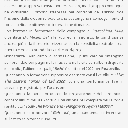
essere un gruppo satanista non era valido, ma il gruppo comunque
ha dichiarato il proprio interesse nei confronti del Mikkyo cioè
l’insieme delle credenze occulte che sostengono il conseguimento di
forza spirituale attraverso l’intonazione di mantra.
Con l'entrata in formazione della compagna di
Kawashima
,
Mika
,
diventata
Dr. Mikannibal
alle voci ed al sax alto, la band spinge
ancora più in la il proprio orizzonte con la sensibilità teatrale tipica
orientale ed esplorando lidi anche acid/prog.
Nonostante i vari cambi di formazione, i punti cardine rimangono
sempre i due compagni nella musica e nella vita con album di qualità
molto alta, l'ultimo dei quali, "
Rishi
" è uscito nel 2022 per
Peaceville
.
Quest'anno la formazione nipponica è tornata con il live album "
Live:
The Eastern Forces Of Evil 2022
" con una performance live in
streaming registrata per l'occasione.
Quest'anno la band torna con la riregistrazione del loro primo
concept album del 2007 forti di una visione più completa del lavoro e
reintitolata "
I Saw The World's End - Hangman's Hymn MMXXV
"
Quest'anno ecco arrivare "
Goh - ka
", un album tematico incentrato
sulla tecnica pittorica Kuso - zu.