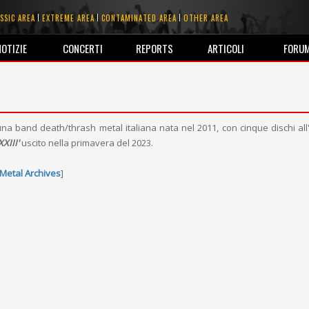
SSIC AREA
EXTREME AREA
CONTAMINATED AREA
OTHER AREA
NOTIZIE
CONCERTI
REPORTS
ARTICOLI
FORU
na band death/thrash metal italiana nata nel 2011, con cinque dischi all'a
XXIII'
uscito nella primavera del 2023.
Metal Archives
]