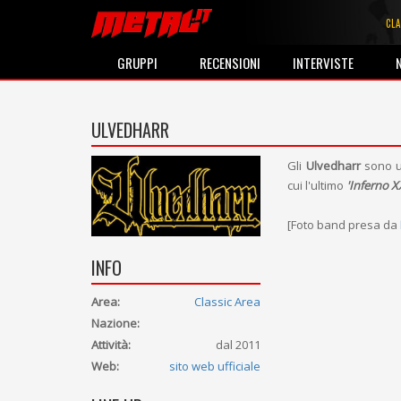
CLA
GRUPPI
RECENSIONI
INTERVISTE
ULVEDHARR
Gli
Ulvedharr
sono u
cui l'ultimo
'Inferno X
[Foto band presa da
INFO
Area:
Classic Area
Nazione:
Attività:
dal 2011
Web:
sito web ufficiale