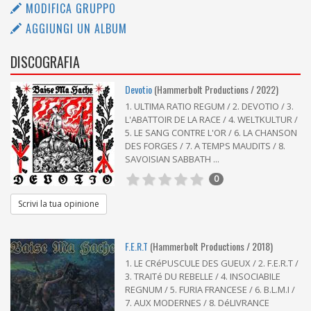
MODIFICA GRUPPO
AGGIUNGI UN ALBUM
DISCOGRAFIA
Devotio
(Hammerbolt Productions / 2022)
1. ULTIMA RATIO REGUM / 2. DEVOTIO / 3.
L'ABATTOIR DE LA RACE / 4. WELTKULTUR /
5. LE SANG CONTRE L'OR / 6. LA CHANSON
DES FORGES / 7. A TEMPS MAUDITS / 8.
SAVOISIAN SABBATH ...
0
Scrivi la tua opinione
F​.​E​.​R​.​T
(Hammerbolt Productions / 2018)
1. LE CRéPUSCULE DES GUEUX / 2. F.E.R.T /
3. TRAITé DU REBELLE / 4. INSOCIABILE
REGNUM / 5. FURIA FRANCESE / 6. B.L.M.I /
7. AUX MODERNES / 8. DéLIVRANCE