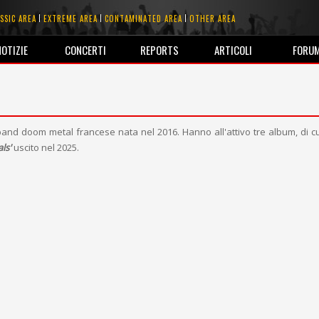
SSIC AREA
EXTREME AREA
CONTAMINATED AREA
OTHER AREA
NOTIZIE
CONCERTI
REPORTS
ARTICOLI
FORU
nd doom metal francese nata nel 2016. Hanno all'attivo tre album, di cui
ls'
uscito nel 2025.