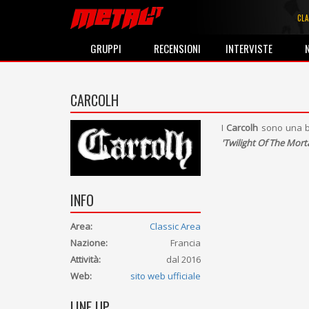
CLA
GRUPPI
RECENSIONI
INTERVISTE
CARCOLH
I
Carcolh
sono una ba
'Twilight Of The Morta
INFO
Area:
Classic Area
Nazione:
Francia
Attività:
dal 2016
Web:
sito web ufficiale
LINE UP