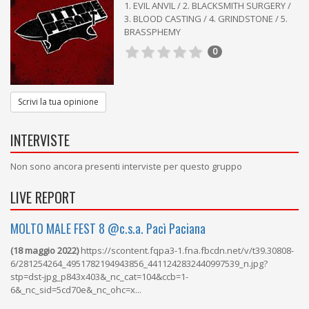
1. EVIL ANVIL / 2. BLACKSMITH SURGERY /
3. BLOOD CASTING / 4. GRINDSTONE / 5.
BRASSPHEMY
0
Scrivi la tua opinione
INTERVISTE
Non sono ancora presenti interviste per questo gruppo
LIVE REPORT
MOLTO MALE FEST 8 @c.s.a. Pacì Paciana
(18 maggio 2022)
https://scontent.fqpa3-1.fna.fbcdn.net/v/t39.30808-
6/281254264_4951782194943856_4411242832440997539_n.jpg?
stp=dst-jpg_p843x403&_nc_cat=104&ccb=1-
6&_nc_sid=5cd70e&_nc_ohc=x...