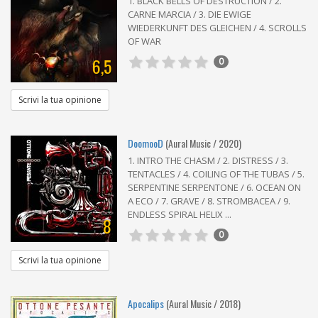
1. BLACK BELLS OF DESTRUCTION / 2.
CARNE MARCIA / 3. DIE EWIGE
WIEDERKUNFT DES GLEICHEN / 4. SCROLLS
OF WAR
6,5
0
Scrivi la tua opinione
DoomooD
(Aural Music / 2020)
1. INTRO THE CHASM / 2. DISTRESS / 3.
TENTACLES / 4. COILING OF THE TUBAS / 5.
SERPENTINE SERPENTONE / 6. OCEAN ON
A ECO / 7. GRAVE / 8. STROMBACEA / 9.
ENDLESS SPIRAL HELIX ...
8
0
Scrivi la tua opinione
Apocalips
(Aural Music / 2018)