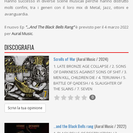
Hanno successo in diverse scene musicali perché hanno distrutto
molti confini, tra i generi con il loro mix di Metal, Jazz, ottoni e
avanguardia.
Il nuovo Ep
"...And The Black Bells Rang"
è previsto per il 4 marzo 2022
per
Aural Music
.
DISCOGRAFIA
Scrolls of War
(Aural Music / 2024)
1. LATE BRONZE AGE COLLAPSE / 2. SONS
OF DARKNESS AGAINST SONS OF SHIT / 3.
MEN KILL, CHILDREN DIE / 4. TERUWAH / 5.
BATTLE OF QADESH / 6. SLAUGHTER OF
THE SLAINS / 7. SEVEN
7
0
Scrivi la tua opinione
…and the Black Bells rang
(Aural Music / 2022)