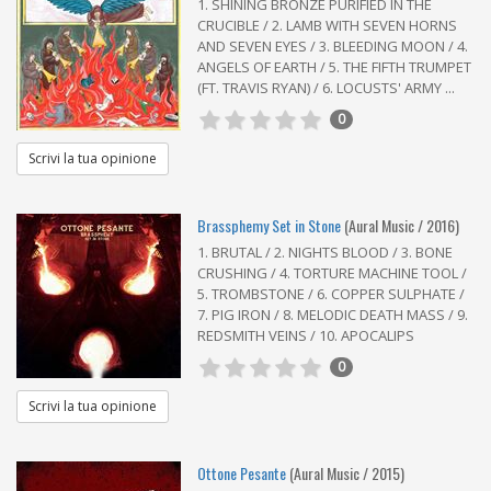
1. SHINING BRONZE PURIFIED IN THE
CRUCIBLE / 2. LAMB WITH SEVEN HORNS
AND SEVEN EYES / 3. BLEEDING MOON / 4.
ANGELS OF EARTH / 5. THE FIFTH TRUMPET
(FT. TRAVIS RYAN) / 6. LOCUSTS' ARMY ...
0
Scrivi la tua opinione
Brassphemy Set in Stone
(Aural Music / 2016)
1. BRUTAL / 2. NIGHTS BLOOD / 3. BONE
CRUSHING / 4. TORTURE MACHINE TOOL /
5. TROMBSTONE / 6. COPPER SULPHATE /
7. PIG IRON / 8. MELODIC DEATH MASS / 9.
REDSMITH VEINS / 10. APOCALIPS
0
Scrivi la tua opinione
Ottone Pesante
(Aural Music / 2015)