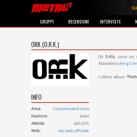
CLA
GRUPPI
RECENSIONI
INTERVISTE
ORK (O.R.K.)
Gli
O.R.k.
sono un s
Mastelotto
(
King Cri
L'ultimo album
"Fire
INFO
Area:
Contaminated Area
Nazione:
Italia
Attività:
dal 2015
Web:
sito web ufficiale