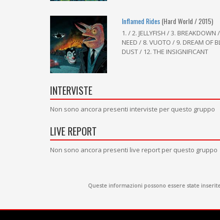
Inflamed Rides
(Hard World / 2015)
1. / 2. JELLYFISH / 3. BREAKDOWN /
NEED / 8. VUOTO / 9. DREAM OF B
DUST / 12. THE INSIGNIFICANT
INTERVISTE
Non sono ancora presenti interviste per questo gruppo
LIVE REPORT
Non sono ancora presenti live report per questo gruppo
Queste informazioni possono essere state inserite d