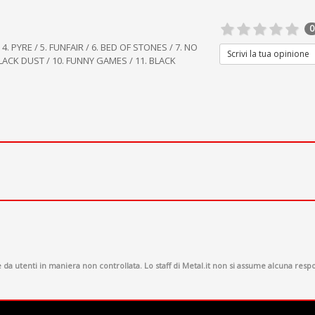
0
 4. PYRE / 5. FUNFAIR / 6. BED OF STONES / 7. NO
Scrivi la tua opinione
LACK DUST / 10. FUNNY GAMES / 11. BLACK
a utenti in maniera non controllata. Lo staff di Metal.it non si assume alcuna respon