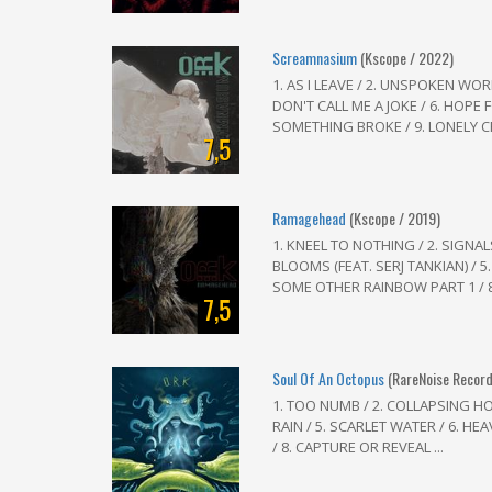
Screamnasium
(Kscope / 2022)
1. AS I LEAVE / 2. UNSPOKEN WOR
DON'T CALL ME A JOKE / 6. HOPE F
SOMETHING BROKE / 9. LONELY C
7,5
Ramagehead
(Kscope / 2019)
1. KNEEL TO NOTHING / 2. SIGNAL
BLOOMS (FEAT. SERJ TANKIAN) / 5
SOME OTHER RAINBOW PART 1 / 8
7,5
Soul Of An Octopus
(RareNoise Record
1. TOO NUMB / 2. COLLAPSING HO
RAIN / 5. SCARLET WATER / 6. H
/ 8. CAPTURE OR REVEAL ...