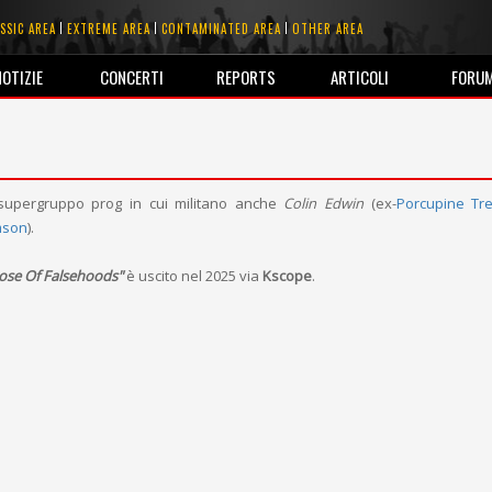
SSIC AREA
EXTREME AREA
CONTAMINATED AREA
OTHER AREA
NOTIZIE
CONCERTI
REPORTS
ARTICOLI
FORU
upergruppo prog in cui militano anche
Colin Edwin
(ex-
Porcupine Tr
mson
).
hose Of Falsehoods"
è uscito nel 2025 via
Kscope
.