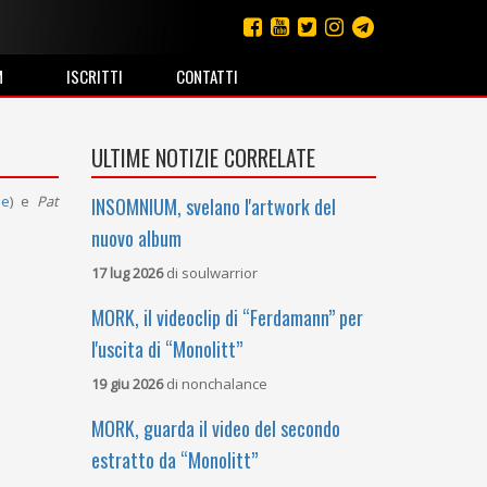
M
ISCRITTI
CONTATTI
ULTIME NOTIZIE CORRELATE
ee
) e
Pat
INSOMNIUM, svelano l'artwork del
nuovo album
17 lug 2026
di
soulwarrior
MORK, il videoclip di “Ferdamann” per
l'uscita di “Monolitt”
19 giu 2026
di
nonchalance
MORK, guarda il video del secondo
estratto da “Monolitt”