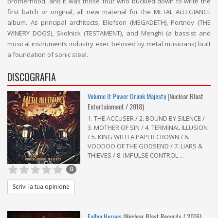
brotherhood, and it was those four who buckled down to write the
first batch or original, all new material for the METAL ALLEGIANCE
album. As principal architects, Ellefson (MEGADETH), Portnoy (THE
WINERY DOGS), Skolnick (TESTAMENT), and Menghi (a bassist and
musical instruments industry exec beloved by metal musicians) built
a foundation of sonic steel.
DISCOGRAFIA
Volume II: Power Drunk Majesty
(Nuclear Blast
Entertainment / 2018)
1. THE ACCUSER / 2. BOUND BY SILENCE /
3. MOTHER OF SIN / 4. TERMINAL ILLUSION
/ 5. KING WITH A PAPER CROWN / 6.
VOODOO OF THE GODSEND / 7. LIARS &
THIEVES / 8. IMPULSE CONTROL ...
0
Scrivi la tua opinione
Fallen Heroes
(Nuclear Blast Records / 2016)