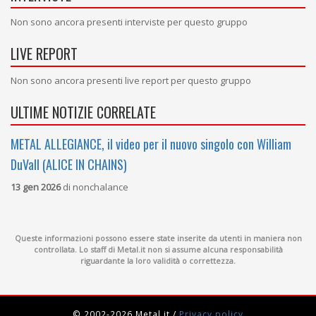
Non sono ancora presenti interviste per questo gruppo
LIVE REPORT
Non sono ancora presenti live report per questo gruppo
ULTIME NOTIZIE CORRELATE
METAL ALLEGIANCE, il video per il nuovo singolo con William
DuVall (ALICE IN CHAINS)
13 gen 2026
di
nonchalance
Queste informazioni possono essere state inserite da utenti in maniera non
controllata. Lo staff di Metal.it non si assume alcuna responsabilità
riguardante la loro validità o correttezza.
© 2002-2026 Metal.it
/
Privacy policy