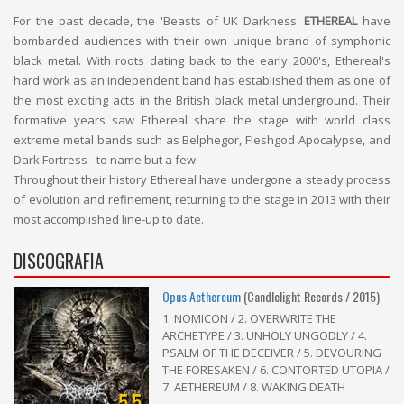
For the past decade, the 'Beasts of UK Darkness'
ETHEREAL
have
bombarded audiences with their own unique brand of symphonic
black metal. With roots dating back to the early 2000's, Ethereal's
hard work as an independent band has established them as one of
the most exciting acts in the British black metal underground. Their
formative years saw Ethereal share the stage with world class
extreme metal bands such as Belphegor, Fleshgod Apocalypse, and
Dark Fortress - to name but a few.
Throughout their history Ethereal have undergone a steady process
of evolution and refinement, returning to the stage in 2013 with their
most accomplished line-up to date.
DISCOGRAFIA
Opus Aethereum
(Candlelight Records / 2015)
1. NOMICON / 2. OVERWRITE THE
ARCHETYPE / 3. UNHOLY UNGODLY / 4.
PSALM OF THE DECEIVER / 5. DEVOURING
THE FORESAKEN / 6. CONTORTED UTOPIA /
7. AETHEREUM / 8. WAKING DEATH
5,5