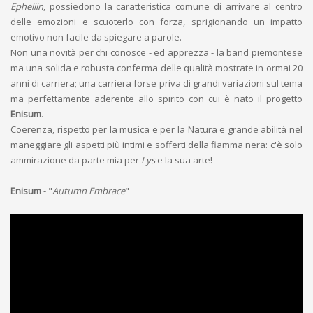
Epheliin
, possiedono la caratteristica comune di arrivare al centro
delle emozioni e scuoterlo con forza, sprigionando un impatto
emotivo non facile da spiegare a parole.
Non una novità per chi conosce - ed apprezza - la band piemontese
ma una solida e robusta conferma delle qualità mostrate in ormai 20
anni di carriera; una carriera forse priva di grandi variazioni sul tema
ma perfettamente aderente allo spirito con cui è nato il progetto
Enisum
.
Coerenza, rispetto per la musica e per la Natura e grande abilità nel
maneggiare gli aspetti più intimi e sofferti della fiamma nera: c'è solo
ammirazione da parte mia per
Lys
e la sua arte!
Enisum
- "
Autumn Embrace
"