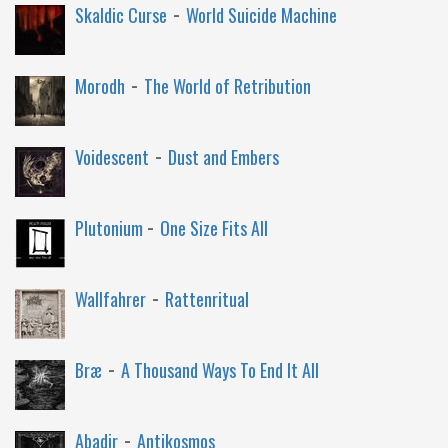
-
Skaldic Curse
World Suicide Machine
-
Morodh
The World of Retribution
-
Voidescent
Dust and Embers
-
Plutonium
One Size Fits All
-
Wallfahrer
Rattenritual
-
Bræ
A Thousand Ways To End It All
-
Abadir
Antikosmos