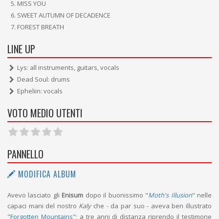
MISS YOU
SWEET AUTUMN OF DECADENCE
FOREST BREATH
LINE UP
Lys: all instruments, guitars, vocals
Dead Soul: drums
Epheliin: vocals
VOTO MEDIO UTENTI
PANNELLO
MODIFICA ALBUM
Avevo lasciato gli
Enisum
dopo il buonissimo "
Moth's Illusion
" nelle
capaci mani del nostro
Kaly
che - da par suo - aveva ben illustrato
"
Forgotten Mountains
"; a tre anni di distanza riprendo il testimone