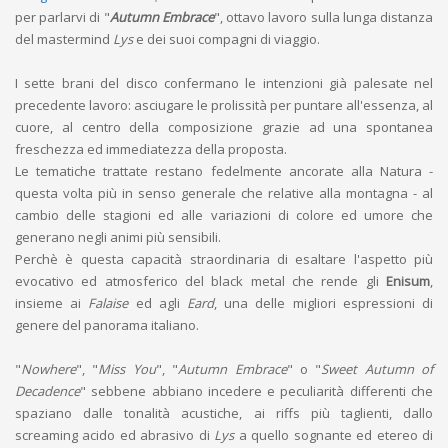
per parlarvi di "
Autumn Embrace
", ottavo lavoro sulla lunga distanza
del mastermind
Lys
e dei suoi compagni di viaggio.
I sette brani del disco confermano le intenzioni già palesate nel
precedente lavoro: asciugare le prolissità per puntare all'essenza, al
cuore, al centro della composizione grazie ad una spontanea
freschezza ed immediatezza della proposta.
Le tematiche trattate restano fedelmente ancorate alla Natura -
questa volta più in senso generale che relative alla montagna - al
cambio delle stagioni ed alle variazioni di colore ed umore che
generano negli animi più sensibili.
Perchè è questa capacità straordinaria di esaltare l'aspetto più
evocativo ed atmosferico del black metal che rende gli
Enisum
,
insieme ai
Falaise
ed agli
Eard
, una delle migliori espressioni di
genere del panorama italiano.
"
Nowhere
", "
Miss You
", "
Autumn Embrace
" o "
Sweet Autumn of
Decadence
" sebbene abbiano incedere e peculiarità differenti che
spaziano dalle tonalità acustiche, ai riffs più taglienti, dallo
screaming acido ed abrasivo di
Lys
a quello sognante ed etereo di