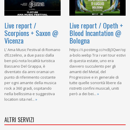
Live report /
Live report / Opeth +
Scorpions + Saxon @
Blood Incantation @
Vicenza
Bologna
L’ Ama Music Festival di Romano
https://i.postimg.cc/ncBj3Qwr/opet
d’Ezzelino, a due passi dalla
a-bolo.webp Tra i vari tour estivi
ben più nota località turistica
di questa estate, uno era
Bassano Del Grappa, è
davvero succulento per gli
diventato da anni oramai un
amanti del Metal, del
punto di riferimento costante
Progressive e in generale di
per ogni amante della musica
tutte quelle sonorità libere da
rock a 360 gradi, ospitando
ristretti confini musicali, uniti
nella bellissima e suggestiva
però a dei bei...
»
location sita nel...
»
ALTRI SERVIZI