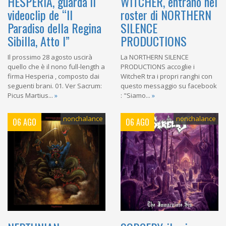
HESPERIA, guarda il
WITCHER, entrano nel
videoclip de “Il
roster di NORTHERN
Paradiso della Regina
SILENCE
Sibilla, Atto I”
PRODUCTIONS
Il prossimo 28 agosto uscirà
La NORTHERN SILENCE
quello che è il nono full-length a
PRODUCTIONS accoglie i
firma Hesperia , composto dai
WitcheR tra i propri ranghi con
seguenti brani. 01. Ver Sacrum:
questo messaggio su facebook
Picus Martius...
»
: "Siamo...
»
nonchalance
nonchalance
06 AGO
06 AGO