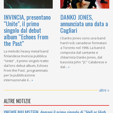
INVINCIA, presentano
DANKO JONES,
“Unite”, il primo
annunciata una data a
singolo dal debut
Cagliari
album “Echoes From
​I Danko Jones sono una band
the Past”
hard rock canadese formatasi
a Toronto nel 1996. La band è
La melodic heavy metal band
composta dal cantante e
finlandese Invincia pubblica
chitarrista Danko Jones, dal
“Unite” , il primo singolo tratto
bassista John "JC" Calabrese e
dal loro debut album, Echoes
dal...
»
From the Past , programmato
per la pubblicazione
internazionale il...
»
altre »
ALTRE NOTIZIE
YNGWIE MALMSTEEN, domani il primo singolo di “Hell or High