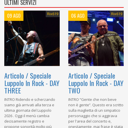
ULTIMI SERVIZI
Rix619
Rix619
09 AGO
06 AGO
Articolo / Speciale
Articolo / Speciale
Luppolo In Rock - DAY
Luppolo In Rock - DAY
THREE
TWO
INTRO Ridendo e scherzando
INTRO “Gente che non beve
siamo già arrivati alla terza e
non è gente”. Questo era scritto
ultima giornata del Luppolo
sulla maglietta di un simpatico
2026 . Oggi il menù cambia
personaggio che si aggirava
decisamente registro e
per l'area del concerto e,
propone sonorità molto più
onestamente, mai frase è stata