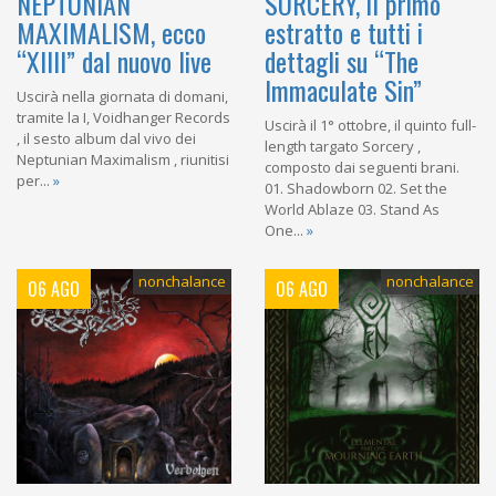
NEPTUNIAN
SORCERY, il primo
MAXIMALISM, ecco
estratto e tutti i
“XIIII” dal nuovo live
dettagli su “The
Immaculate Sin”
Uscirà nella giornata di domani,
tramite la I, Voidhanger Records
Uscirà il 1° ottobre, il quinto full-
, il sesto album dal vivo dei
length targato Sorcery ,
Neptunian Maximalism , riunitisi
composto dai seguenti brani.
per...
»
01. Shadowborn 02. Set the
World Ablaze 03. Stand As
One...
»
nonchalance
nonchalance
06 AGO
06 AGO