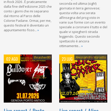
in Rock 2026 . È praticamente
seconda ed ultima (sigh!)
dalla fine dell'edizione 2025 che
giornata in terra genovese;
conto i giorni che mi separano
questa volta una serata
dal ritorno al Parco delle
all’insegna del prog visto in
Colonie Padane. Ormai, per me,
varie sue forme con un evento
questo festival è diventato un
speciale a coronare il tutto e del
appuntamento fisso...
»
quale vi spiegherò strada
leggendo. Questo secondo
spettacolo è ancora
ottimamente...
»
thrasher80
Alessandro Masetto
02 AGO
23 LUG
Live report / Porto
Live report / Alice