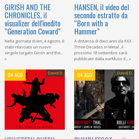
GIRISH AND THE
HANSEN, il video del
CHRONICLES, il
secondo estratto da
visualizer dell'inedito
“Born with a
“Generation Coward”
Hammer”
Nella giornata di ieri, 4 agosto, è
A distanza di dieci anni da XXX -
stato rilasciato un nuovo
Three Decades in Metal , il
singolo targato Girish and the...
prossimo 18 settembre sarà
»
pubblicato dalla earMusic il...
»
David D.
David D.
04 AGO
04 AGO