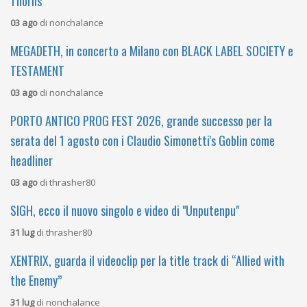
Thorns”
03 ago
di
nonchalance
MEGADETH, in concerto a Milano con BLACK LABEL SOCIETY e
TESTAMENT
03 ago
di
nonchalance
PORTO ANTICO PROG FEST 2026, grande successo per la
serata del 1 agosto con i Claudio Simonetti's Goblin come
headliner
03 ago
di
thrasher80
SIGH, ecco il nuovo singolo e video di "Unputenpu"
31 lug
di
thrasher80
XENTRIX, guarda il videoclip per la title track di “Allied with
the Enemy”
31 lug
di
nonchalance