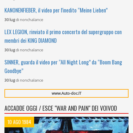
KANONENFIEBER, il video per l'inedito “Meine Lieben”
30 lug
di
nonchalance
LEX LEGION, rinviato il primo concerto del supergruppo con
membri dei KING DIAMOND
30 lug
di
nonchalance
SINNER, guarda il video per “All Night Long” da “Boom Bang
Goodbye”
30 lug
di
nonchalance
www.Auto-doc.IT
ACCADDE OGGI / ESCE "WAR AND PAIN" DEI VOIVOD
10 AGO 1984