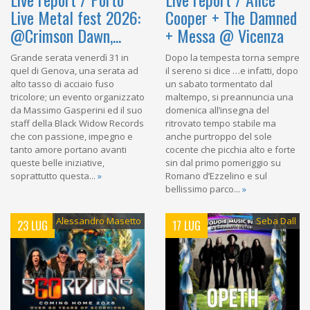
Live Metal fest 2026:
Cooper + The Damned
@Crimson Dawn,...
+ Messa @ Vicenza
Grande serata venerdì 31 in
Dopo la tempesta torna sempre
quel di Genova, una serata ad
il sereno si dice …e infatti, dopo
alto tasso di acciaio fuso
un sabato tormentato dal
tricolore; un evento organizzato
maltempo, si preannuncia una
da Massimo Gasperini ed il suo
domenica all’insegna del
staff della Black Widow Records
ritrovato tempo stabile ma
che con passione, impegno e
anche purtroppo del sole
tanto amore portano avanti
cocente che picchia alto e forte
queste belle iniziative,
sin dal primo pomeriggio su
soprattutto questa...
»
Romano d’Ezzelino e sul
bellissimo parco...
»
Alessandro Masetto
Seba Dall
23 LUG
17 LUG