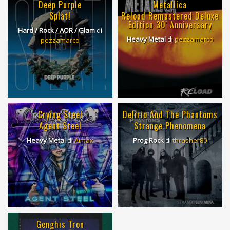
Deep Purple
Metallica
Splat!
Reload Remastered Deluxe
Edition 30' Anniversary
Hard / Rock / AOR / Glam
di
Heavy Metal
di
pezzamarco
pezzamarco
Crying Steel
Delirio And The Phantoms
Agent Steel
Strange Phenomena
Heavy Metal
di
Aimax
Prog Rock
di
thrasher80
Genghis Tron