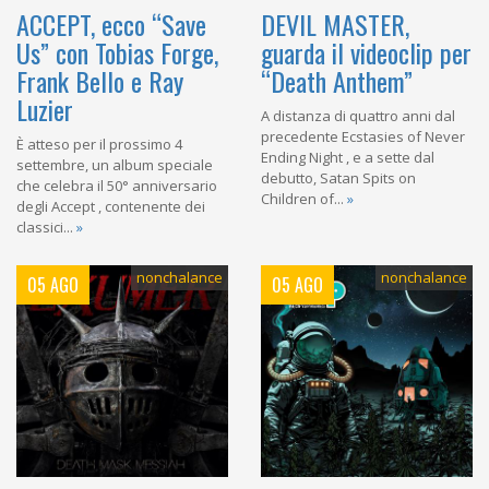
ACCEPT, ecco “Save
DEVIL MASTER,
Us” con Tobias Forge,
guarda il videoclip per
Frank Bello e Ray
“Death Anthem”
Luzier
A distanza di quattro anni dal
precedente Ecstasies of Never
È atteso per il prossimo 4
Ending Night , e a sette dal
settembre, un album speciale
debutto, Satan Spits on
che celebra il 50° anniversario
Children of...
»
degli Accept , contenente dei
classici...
»
nonchalance
nonchalance
05 AGO
05 AGO