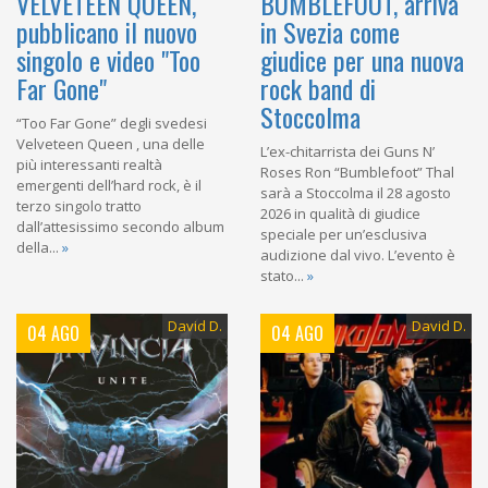
VELVETEEN QUEEN,
BUMBLEFOOT, arriva
pubblicano il nuovo
in Svezia come
singolo e video "Too
giudice per una nuova
Far Gone"
rock band di
Stoccolma
“Too Far Gone” degli svedesi
Velveteen Queen , una delle
L’ex-chitarrista dei Guns N’
più interessanti realtà
Roses Ron “Bumblefoot” Thal
emergenti dell’hard rock, è il
sarà a Stoccolma il 28 agosto
terzo singolo tratto
2026 in qualità di giudice
dall’attesissimo secondo album
speciale per un’esclusiva
della...
»
audizione dal vivo. L’evento è
stato...
»
David D.
David D.
04 AGO
04 AGO