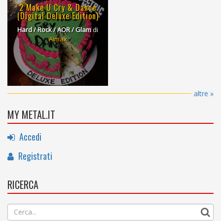
2 Make U Cry & Dance
(Digital Deluxe Edition)
Hard / Rock / AOR / Glam
di
Aimax
altre »
MY METAL.IT
Accedi
Registrati
RICERCA