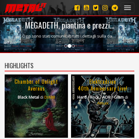
Toggl
navig
MEGADETH, piantina e prezzi...
Oggi sono stati comunicati tutti i dettagli sulla data italiana che i Megadeth terranno il prossimo anno per il Breakout: Hibernation of the...
HIGHLIGHTS
Chamber of Unlight
Elektradrive
Avernus
40th Anniversary Live!
Black Metal
di
DiX88
Hard / Rock / AOR / Glam
di
Aimax