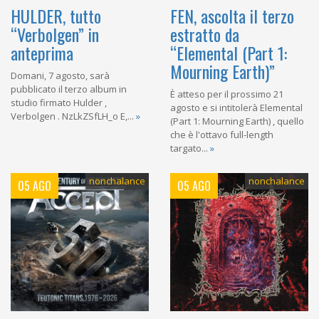
HULDER, tutto
FEN, ascolta il terzo
“Verbolgen” in
estratto da
anteprima
“Elemental (Part 1:
Mourning Earth)”
Domani, 7 agosto, sarà
pubblicato il terzo album in
È atteso per il prossimo 21
studio firmato Hulder ,
agosto e si intitolerà Elemental
Verbolgen . NzLkZSfLH_o E,...
»
(Part 1: Mourning Earth) , quello
che è l'ottavo full-length
targato...
»
nonchalance
nonchalance
05 AGO
05 AGO