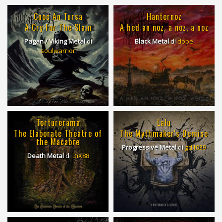
Cnoc An Tursa
Hanternoz
A Cry For The Slain
A hed an noz, a noz, a noz
Pagan / Viking Metal
di
Black Metal
di
dope
soulwarrior
Torturerama
Lalu
The Elaborate Theatre of
The Mythmaker's Demise
the Macabre
Progressive Metal
di
gd1039
Death Metal
di
DiX88