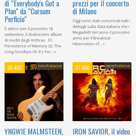
di “Everybody's Got a
prezzi per il concerto
Plan” da “Cursum
di Milano
Perficio”
Oggi sono stati comunicati tutti i
dettagli sulla data italiana che i
È atteso per il prossimo 18
Megadeth terranno il prossimo
settembre, il dodicesimo album
anno per il Breakout:
di inediti degli Anthrax . 01.
Hibernation of...
»
Persistence of Memory 02. The
Long Goodbye 03. It's For...
»
nonchalance
nonchalance
05 AGO
07 AGO
YNGWIE MALMSTEEN,
IRON SAVIOR, il video