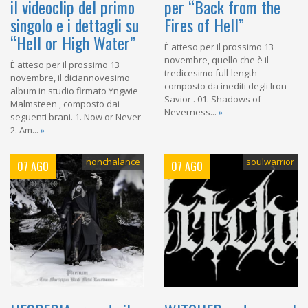
il videoclip del primo
per “Back from the
singolo e i dettagli su
Fires of Hell”
“Hell or High Water”
È atteso per il prossimo 13
novembre, quello che è il
È atteso per il prossimo 13
tredicesimo full-length
novembre, il diciannovesimo
composto da inediti degli Iron
album in studio firmato Yngwie
Savior . 01. Shadows of
Malmsteen , composto dai
Neverness...
»
seguenti brani. 1. Now or Never
2. Am...
»
nonchalance
soulwarrior
07 AGO
07 AGO