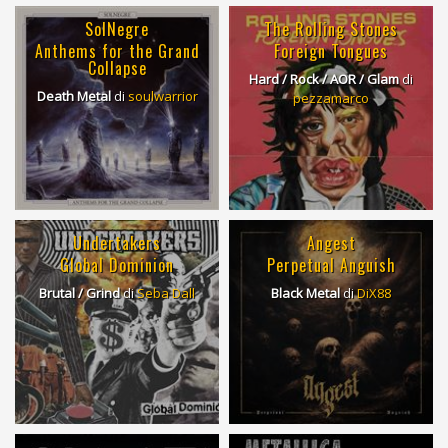
SolNegre
The Rolling Stones
Anthems for the Grand
Foreign Tongues
Collapse
Hard / Rock / AOR / Glam
di
Death Metal
di
soulwarrior
pezzamarco
Undertakers
Angest
Global Dominion
Perpetual Anguish
Brutal / Grind
di
Seba Dall
Black Metal
di
DiX88