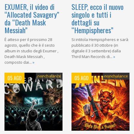
EXUMER, il video di
SLEEP, ecco il nuovo
“Allocated Savagery”
singolo e tutti i
da “Death Mask
dettagli su
Messiah”
“Hempispheres”
È atteso per il prossimo 28
Si intitola Hempispheres e sarà
agosto, quello che è il sesto
pubblicato il 30 ottobre (in
album in studio degli Exumer ,
digitale il 3 settembre) dalla
Death Mask Messiah ,
Third Man Records di...
»
composto dai...
»
nonchalance
nonchalance
05 AGO
05 AGO