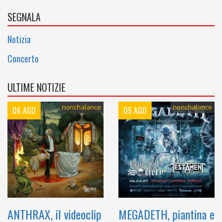
SEGNALA
Notizia
Concerto
ULTIME NOTIZIE
nonchalance
nonchalance
06 AGO
05 AGO
ANTHRAX, il videoclip
MEGADETH, piantina e