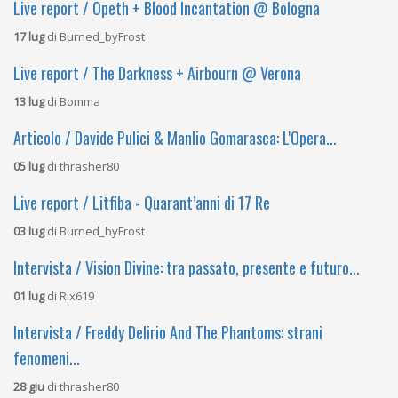
Live report / Opeth + Blood Incantation @ Bologna
17 lug
di
Burned_byFrost
Live report / The Darkness + Airbourn @ Verona
13 lug
di
Bomma
Articolo / Davide Pulici & Manlio Gomarasca: L'Opera...
05 lug
di
thrasher80
Live report / Litfiba - Quarant’anni di 17 Re
03 lug
di
Burned_byFrost
Intervista / Vision Divine: tra passato, presente e futuro...
01 lug
di
Rix619
Intervista / Freddy Delirio And The Phantoms: strani
fenomeni...
28 giu
di
thrasher80