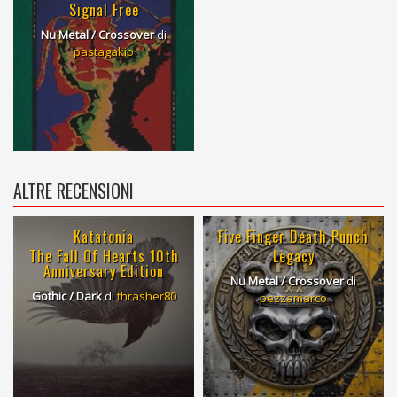
Signal Free
Nu Metal / Crossover
di
pastagakio
ALTRE RECENSIONI
Katatonia
Five Finger Death Punch
The Fall Of Hearts 10th
Legacy
Anniversary Edition
Nu Metal / Crossover
di
Gothic / Dark
di
thrasher80
pezzamarco