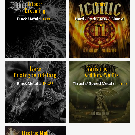
Litosth
Iconic
Dreaming
II
Black Metal
di
DiX88
Hard / Rock / AOR / Glam
di
Aimax
Taake
Vanishment
En skog av nidstang
...And Now We Die
Black Metal
di
DiX88
Thrash / Speed Metal
di
ermo
Electric Mob