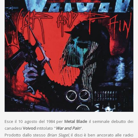
Esce il 10 agosto del 1984 per
Metal Blade
il seminale debutto dei
canadesi
Voivod
intitolato "
War and Pain
".
Prodotto dallo stesso
Brian Slagel
, il disci è ben ancorato alle radici