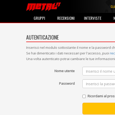
CLA
GRUPPI
RECENSIONI
INTERVISTE
AUTENTICAZIONE
Inserisci nel modulo sottostante il nome e la password ch
Se hai dimenticato i dati necessari per l'accesso, puoi
rec
Una volta autenticato potrai cambiare le tue informazio
Nome utente
Password
Ricordami al pro