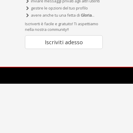
inviare messaggi privati agli altri utenti
gestire le opzioni del tuo profilo
avere anche tu una fetta di
Gloria
...
Iscriverti è facile e gratuito! Ti aspettiamo
nella nostra community!!
Iscriviti adesso