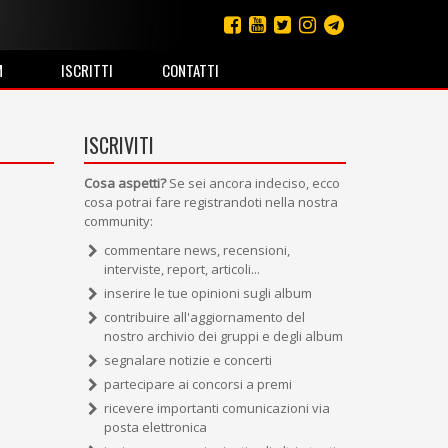
M
ISCRITTI
CONTATTI
ISCRIVITI
Cosa aspetti?
Se sei ancora indeciso, ecco
cosa potrai fare registrandoti nella nostra
community:
commentare news, recensioni,
interviste, report, articoli...
inserire le tue opinioni sugli album
contribuire all'aggiornamento del
nostro archivio dei gruppi e degli album
segnalare notizie e concerti
partecipare ai concorsi a premi
ricevere importanti comunicazioni via
posta elettronica