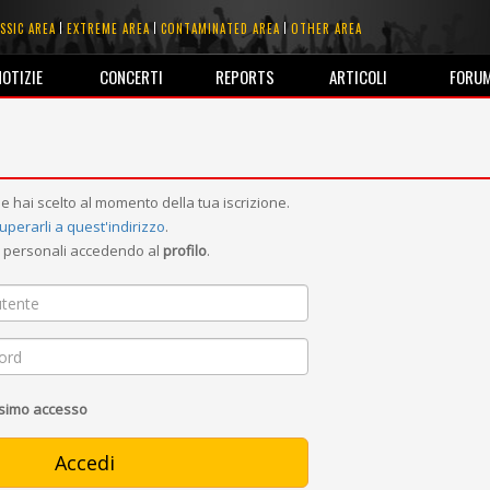
SSIC AREA
EXTREME AREA
CONTAMINATED AREA
OTHER AREA
NOTIZIE
CONCERTI
REPORTS
ARTICOLI
FORU
e hai scelto al momento della tua iscrizione.
uperarli a quest'indirizzo
.
ni personali accedendo al
profilo
.
ssimo accesso