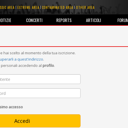
SSIC AREA
EXTREME AREA
CONTAMINATED AREA
OTHER AREA
NOTIZIE
CONCERTI
REPORTS
ARTICOLI
FORU
e hai scelto al momento della tua iscrizione.
uperarli a quest'indirizzo
.
ni personali accedendo al
profilo
.
ssimo accesso