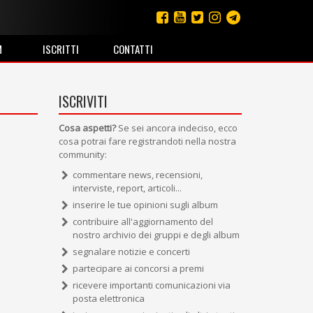
M
ISCRITTI
CONTATTI
ISCRIVITI
Cosa aspetti?
Se sei ancora indeciso, ecco
cosa potrai fare registrandoti nella nostra
community:
commentare news, recensioni,
interviste, report, articoli...
inserire le tue opinioni sugli album
contribuire all'aggiornamento del
nostro archivio dei gruppi e degli album
segnalare notizie e concerti
partecipare ai concorsi a premi
ricevere importanti comunicazioni via
posta elettronica