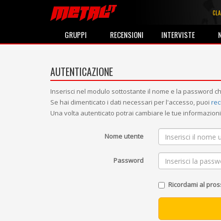
CLA
GRUPPI
RECENSIONI
INTERVISTE
AUTENTICAZIONE
Inserisci nel modulo sottostante il nome e la password ch
Se hai dimenticato i dati necessari per l'accesso, puoi
rec
Una volta autenticato potrai cambiare le tue informazio
Nome utente
Password
Ricordami al pro