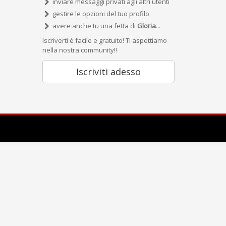
inviare messaggi privati agli altri utenti
gestire le opzioni del tuo profilo
avere anche tu una fetta di
Gloria
...
Iscriverti è facile e gratuito! Ti aspettiamo
nella nostra community!!
Iscriviti adesso