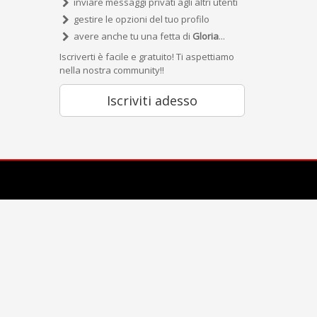
inviare messaggi privati agli altri utenti
gestire le opzioni del tuo profilo
avere anche tu una fetta di
Gloria
...
Iscriverti è facile e gratuito! Ti aspettiamo
nella nostra community!!
Iscriviti adesso