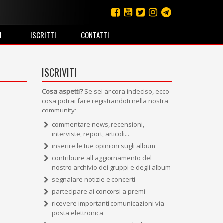
M
ISCRITTI
CONTATTI
ISCRIVITI
Cosa aspetti?
Se sei ancora indeciso, ecco
cosa potrai fare registrandoti nella nostra
community:
commentare news, recensioni,
interviste, report, articoli...
inserire le tue opinioni sugli album
contribuire all'aggiornamento del
nostro archivio dei gruppi e degli album
segnalare notizie e concerti
partecipare ai concorsi a premi
ricevere importanti comunicazioni via
posta elettronica