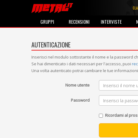
CLA
GRUPPI
RECENSIONI
INTERVISTE
AUTENTICAZIONE
Inserisci nel modulo sottostante il nome e la password ch
Se hai dimenticato i dati necessari per l'accesso, puoi
rec
Una volta autenticato potrai cambiare le tue informazio
Nome utente
Password
Ricordami al pro