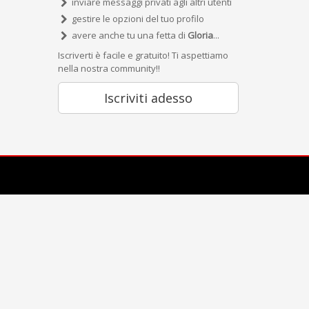
inviare messaggi privati agli altri utenti
gestire le opzioni del tuo profilo
avere anche tu una fetta di
Gloria
...
Iscriverti è facile e gratuito! Ti aspettiamo
nella nostra community!!
Iscriviti adesso