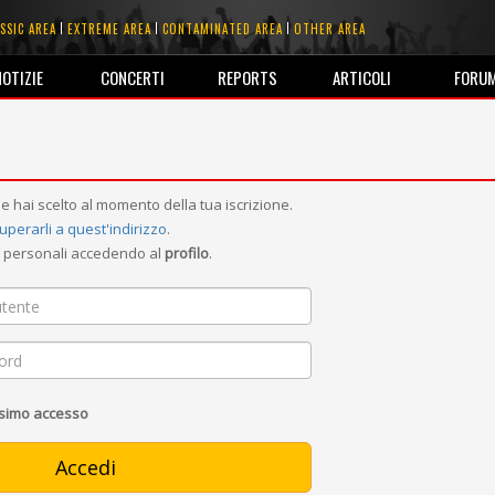
SSIC AREA
EXTREME AREA
CONTAMINATED AREA
OTHER AREA
NOTIZIE
CONCERTI
REPORTS
ARTICOLI
FORU
e hai scelto al momento della tua iscrizione.
uperarli a quest'indirizzo
.
ni personali accedendo al
profilo
.
ssimo accesso