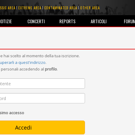
SSIC AREA
EXTREME AREA
CONTAMINATED AREA
OTHER AREA
NOTIZIE
CONCERTI
REPORTS
ARTICOLI
FORU
e hai scelto al momento della tua iscrizione.
uperarli a quest'indirizzo
.
ni personali accedendo al
profilo
.
ssimo accesso