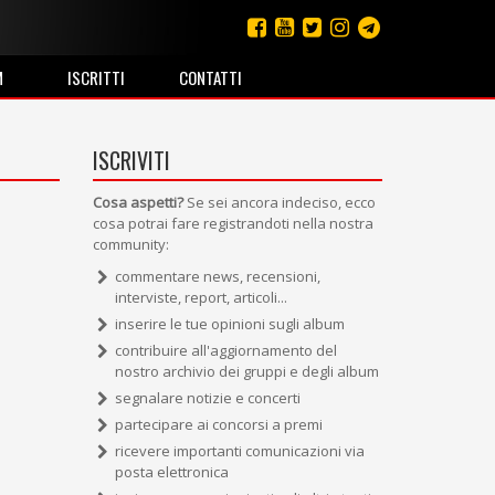
M
ISCRITTI
CONTATTI
ISCRIVITI
Cosa aspetti?
Se sei ancora indeciso, ecco
cosa potrai fare registrandoti nella nostra
community:
commentare news, recensioni,
interviste, report, articoli...
inserire le tue opinioni sugli album
contribuire all'aggiornamento del
nostro archivio dei gruppi e degli album
segnalare notizie e concerti
partecipare ai concorsi a premi
ricevere importanti comunicazioni via
posta elettronica