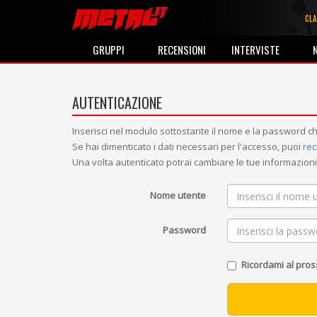
CLA
GRUPPI
RECENSIONI
INTERVISTE
AUTENTICAZIONE
Inserisci nel modulo sottostante il nome e la password ch
Se hai dimenticato i dati necessari per l'accesso, puoi
rec
Una volta autenticato potrai cambiare le tue informazio
Nome utente
Password
Ricordami al pro