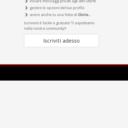
inviare messaggi privati agli altri utenti
gestire le opzioni del tuo profilo
avere anche tu una fetta di
Gloria
...
Iscriverti è facile e gratuito! Ti aspettiamo
nella nostra community!!
Iscriviti adesso