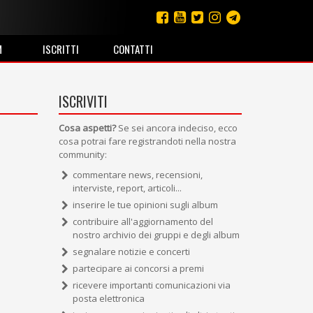
M
ISCRITTI
CONTATTI
ISCRIVITI
Cosa aspetti?
Se sei ancora indeciso, ecco
cosa potrai fare registrandoti nella nostra
community:
commentare news, recensioni,
interviste, report, articoli...
inserire le tue opinioni sugli album
contribuire all'aggiornamento del
nostro archivio dei gruppi e degli album
segnalare notizie e concerti
partecipare ai concorsi a premi
ricevere importanti comunicazioni via
posta elettronica