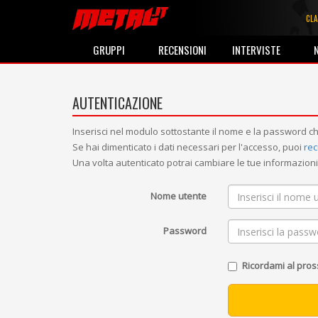
CLA
GRUPPI
RECENSIONI
INTERVISTE
AUTENTICAZIONE
Inserisci nel modulo sottostante il nome e la password ch
Se hai dimenticato i dati necessari per l'accesso, puoi
rec
Una volta autenticato potrai cambiare le tue informazio
Nome utente
Password
Ricordami al pro