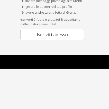
inviare messaggi privati agli altri utenti
gestire le opzioni del tuo profilo
avere anche tu una fetta di
Gloria
...
Iscriverti è facile e gratuito! Ti aspettiamo
nella nostra community!!
Iscriviti adesso