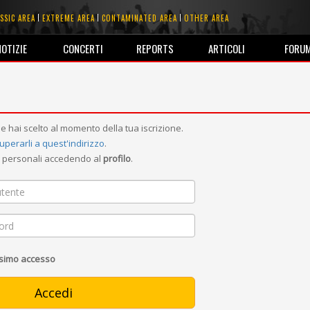
SSIC AREA
EXTREME AREA
CONTAMINATED AREA
OTHER AREA
NOTIZIE
CONCERTI
REPORTS
ARTICOLI
FORU
e hai scelto al momento della tua iscrizione.
uperarli a quest'indirizzo
.
ni personali accedendo al
profilo
.
ssimo accesso