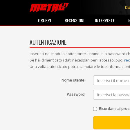
CLA
GRUPPI
RECENSIONI
INTERVISTE
AUTENTICAZIONE
Inserisci nel modulo sottostante il nome e la password ch
Se hai dimenticato i dati necessari per l'accesso, puoi
rec
Una volta autenticato potrai cambiare le tue informazio
Nome utente
Password
Ricordami al pro