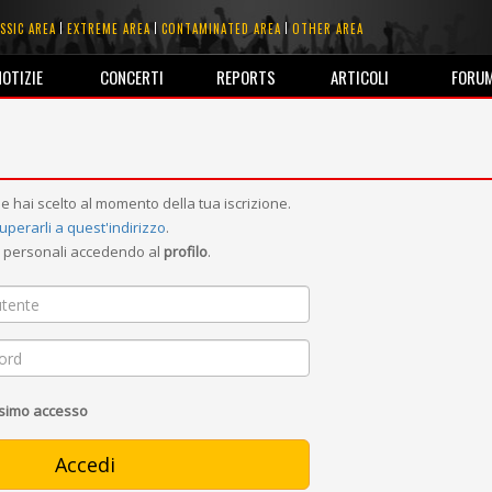
SSIC AREA
EXTREME AREA
CONTAMINATED AREA
OTHER AREA
NOTIZIE
CONCERTI
REPORTS
ARTICOLI
FORU
e hai scelto al momento della tua iscrizione.
uperarli a quest'indirizzo
.
ni personali accedendo al
profilo
.
ssimo accesso