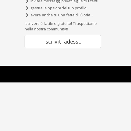
inviare messaggi privati agli altri utenti
gestire le opzioni del tuo profilo
avere anche tu una fetta di
Gloria
...
Iscriverti è facile e gratuito! Ti aspettiamo
nella nostra community!!
Iscriviti adesso