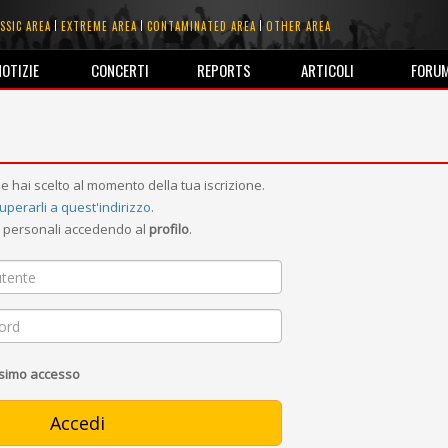
SSIC AREA
EXTREME AREA
CONTAMINATED AREA
OTHER AREA
NOTIZIE
CONCERTI
REPORTS
ARTICOLI
FORU
e hai scelto al momento della tua iscrizione.
uperarli a quest'indirizzo
.
ni personali accedendo al
profilo
.
ssimo accesso