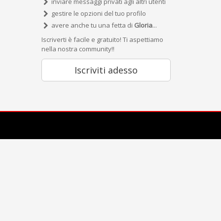
inviare messaggi privati agli altri utenti
gestire le opzioni del tuo profilo
avere anche tu una fetta di
Gloria
...
Iscriverti è facile e gratuito! Ti aspettiamo
nella nostra community!!
Iscriviti adesso