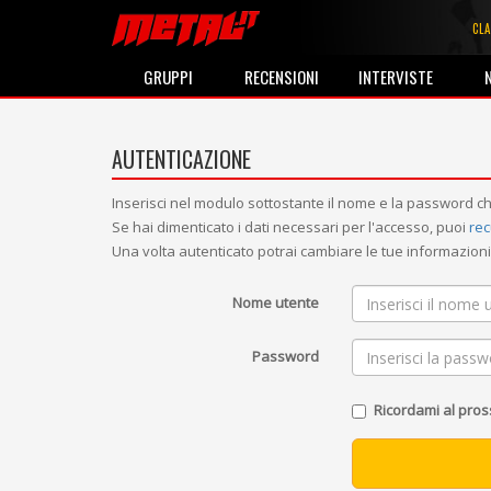
CLA
GRUPPI
RECENSIONI
INTERVISTE
AUTENTICAZIONE
Inserisci nel modulo sottostante il nome e la password ch
Se hai dimenticato i dati necessari per l'accesso, puoi
rec
Una volta autenticato potrai cambiare le tue informazio
Nome utente
Password
Ricordami al pro