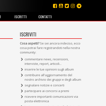
M
ISCRITTI
CONTATTI
ISCRIVITI
Cosa aspetti?
Se sei ancora indeciso, ecco
cosa potrai fare registrandoti nella nostra
community:
commentare news, recensioni,
interviste, report, articoli...
inserire le tue opinioni sugli album
contribuire all'aggiornamento del
nostro archivio dei gruppi e degli album
segnalare notizie e concerti
partecipare ai concorsi a premi
ricevere importanti comunicazioni via
posta elettronica