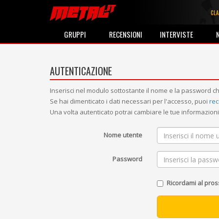
CLA
GRUPPI
RECENSIONI
INTERVISTE
AUTENTICAZIONE
Inserisci nel modulo sottostante il nome e la password ch
Se hai dimenticato i dati necessari per l'accesso, puoi
rec
Una volta autenticato potrai cambiare le tue informazio
Nome utente
Password
Ricordami al pro