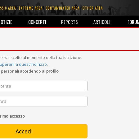
SSIC AREA
EXTREME AREA
CONTAMINATED AREA
OTHER AREA
NOTIZIE
CONCERTI
REPORTS
ARTICOLI
FORU
e hai scelto al momento della tua iscrizione.
uperarli a quest'indirizzo
.
ni personali accedendo al
profilo
.
ssimo accesso