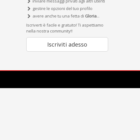
inviare messaggi privati agli altri utenti
gestire le opzioni del tuo profilo
avere anche tu una fetta di
Gloria
...
Iscriverti è facile e gratuito! Ti aspettiamo
nella nostra community!!
Iscriviti adesso