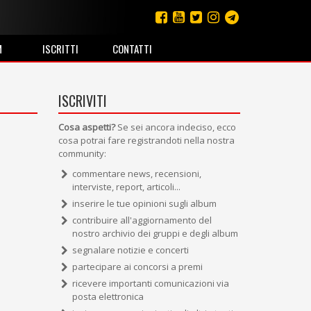
M
ISCRITTI
CONTATTI
ISCRIVITI
Cosa aspetti?
Se sei ancora indeciso, ecco
cosa potrai fare registrandoti nella nostra
community:
commentare news, recensioni,
interviste, report, articoli...
inserire le tue opinioni sugli album
contribuire all'aggiornamento del
nostro archivio dei gruppi e degli album
segnalare notizie e concerti
partecipare ai concorsi a premi
ricevere importanti comunicazioni via
posta elettronica