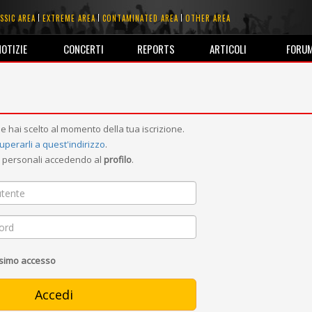
SSIC AREA
EXTREME AREA
CONTAMINATED AREA
OTHER AREA
NOTIZIE
CONCERTI
REPORTS
ARTICOLI
FORU
e hai scelto al momento della tua iscrizione.
uperarli a quest'indirizzo
.
ni personali accedendo al
profilo
.
ssimo accesso