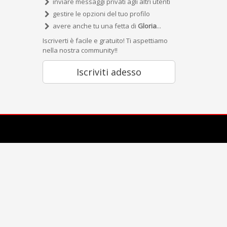
inviare messaggi privati agli altri utenti
gestire le opzioni del tuo profilo
avere anche tu una fetta di
Gloria
...
Iscriverti è facile e gratuito! Ti aspettiamo
nella nostra community!!
Iscriviti adesso