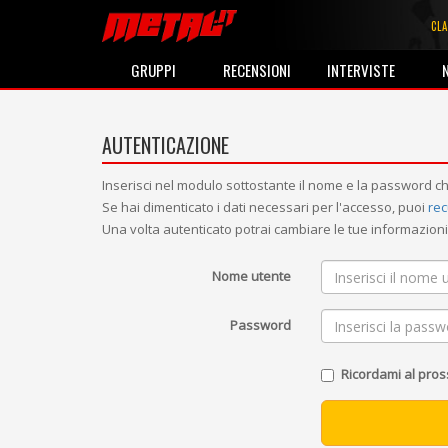
CLA
GRUPPI
RECENSIONI
INTERVISTE
AUTENTICAZIONE
Inserisci nel modulo sottostante il nome e la password ch
Se hai dimenticato i dati necessari per l'accesso, puoi
rec
Una volta autenticato potrai cambiare le tue informazio
Nome utente
Password
Ricordami al pro