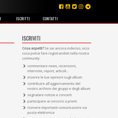
M
ISCRITTI
CONTATTI
ISCRIVITI
Cosa aspetti?
Se sei ancora indeciso, ecco
cosa potrai fare registrandoti nella nostra
community:
commentare news, recensioni,
interviste, report, articoli...
inserire le tue opinioni sugli album
contribuire all'aggiornamento del
nostro archivio dei gruppi e degli album
segnalare notizie e concerti
partecipare ai concorsi a premi
ricevere importanti comunicazioni via
posta elettronica