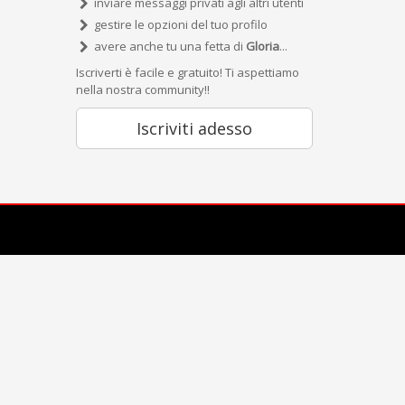
inviare messaggi privati agli altri utenti
gestire le opzioni del tuo profilo
avere anche tu una fetta di
Gloria
...
Iscriverti è facile e gratuito! Ti aspettiamo
nella nostra community!!
Iscriviti adesso