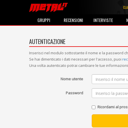
CLA
GRUPPI
RECENSIONI
INTERVISTE
AUTENTICAZIONE
Inserisci nel modulo sottostante il nome e la password ch
Se hai dimenticato i dati necessari per l'accesso, puoi
rec
Una volta autenticato potrai cambiare le tue informazio
Nome utente
Password
Ricordami al pro