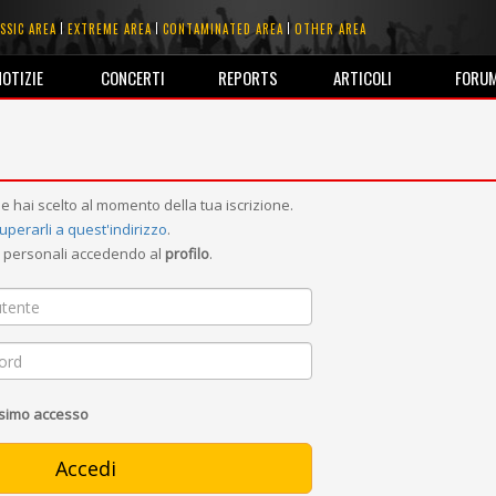
SSIC AREA
EXTREME AREA
CONTAMINATED AREA
OTHER AREA
NOTIZIE
CONCERTI
REPORTS
ARTICOLI
FORU
e hai scelto al momento della tua iscrizione.
uperarli a quest'indirizzo
.
ni personali accedendo al
profilo
.
ssimo accesso