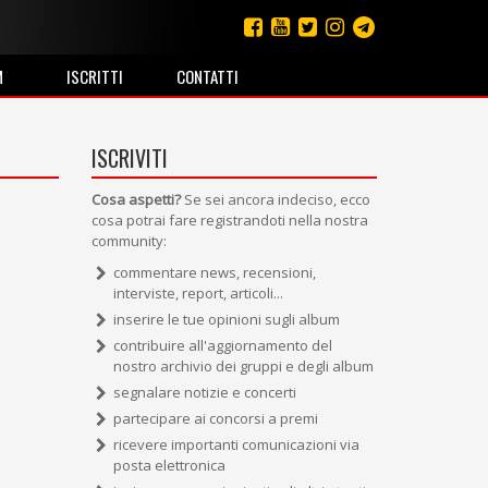
M
ISCRITTI
CONTATTI
ISCRIVITI
Cosa aspetti?
Se sei ancora indeciso, ecco
cosa potrai fare registrandoti nella nostra
community:
commentare news, recensioni,
interviste, report, articoli...
inserire le tue opinioni sugli album
contribuire all'aggiornamento del
nostro archivio dei gruppi e degli album
segnalare notizie e concerti
partecipare ai concorsi a premi
ricevere importanti comunicazioni via
posta elettronica