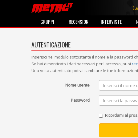
CLA
GRUPPI
RECENSIONI
INTERVISTE
AUTENTICAZIONE
Inserisci nel modulo sottostante il nome e la password ch
Se hai dimenticato i dati necessari per l'accesso, puoi
rec
Una volta autenticato potrai cambiare le tue informazio
Nome utente
Password
Ricordami al pro