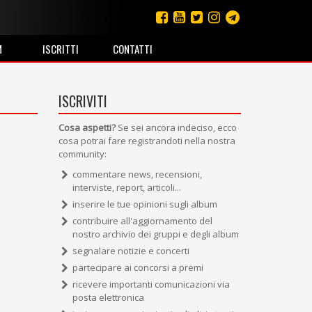
M
ISCRITTI
CONTATTI
ISCRIVITI
Cosa aspetti?
Se sei ancora indeciso, ecco
cosa potrai fare registrandoti nella nostra
community:
commentare news, recensioni,
interviste, report, articoli...
inserire le tue opinioni sugli album
contribuire all'aggiornamento del
nostro archivio dei gruppi e degli album
segnalare notizie e concerti
partecipare ai concorsi a premi
ricevere importanti comunicazioni via
posta elettronica