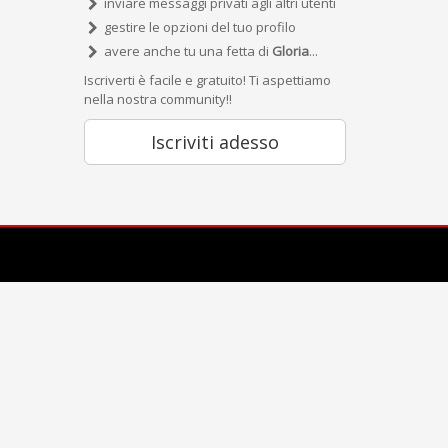
inviare messaggi privati agli altri utenti
gestire le opzioni del tuo profilo
avere anche tu una fetta di
Gloria
...
Iscriverti è facile e gratuito! Ti aspettiamo
nella nostra community!!
Iscriviti adesso