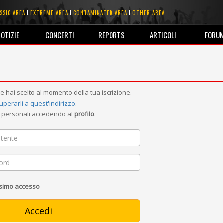
SSIC AREA
EXTREME AREA
CONTAMINATED AREA
OTHER AREA
NOTIZIE
CONCERTI
REPORTS
ARTICOLI
FORU
e hai scelto al momento della tua iscrizione.
uperarli a quest'indirizzo
.
ni personali accedendo al
profilo
.
ssimo accesso